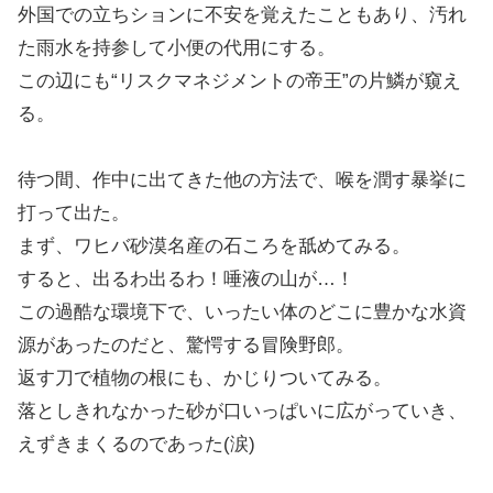
外国での立ちションに不安を覚えたこともあり、汚れ
た雨水を持参して小便の代用にする。
この辺にも“リスクマネジメントの帝王”の片鱗が窺え
る。
待つ間、作中に出てきた他の方法で、喉を潤す暴挙に
打って出た。
まず、ワヒバ砂漠名産の石ころを舐めてみる。
すると、出るわ出るわ！唾液の山が…！
この過酷な環境下で、いったい体のどこに豊かな水資
源があったのだと、驚愕する冒険野郎。
返す刀で植物の根にも、かじりついてみる。
落としきれなかった砂が口いっぱいに広がっていき、
えずきまくるのであった(涙)