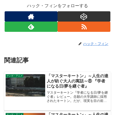
ハック・フィンをフォローする
ハック・フィン
関連記事
「マスターキートン」～人生の達
マンガ・アニメ
人が紡ぐ大人の寓話～⑧ 『学者
になる日/夢を継ぐ者』
マスターキートン『学者になる日/夢を継
ぐ者』レビュー。念願の大学講師に採用
されたキートン。だが、現実を目の前に
して複雑な思いを抱いていた。そんな
折、恩師ユーリー・スコットの訃報が届
いた…。
「マスターキートン」～人生の達
マンガ・アニメ