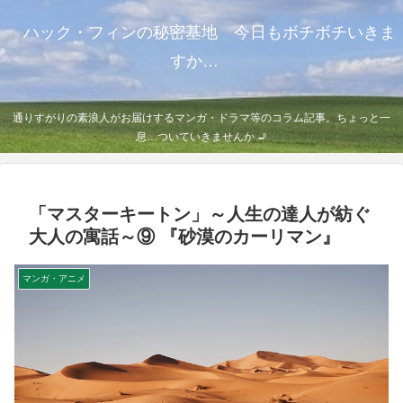
ハック・フィンの秘密基地 今日もボチボチいきま
すか…
通りすがりの素浪人がお届けするマンガ・ドラマ等のコラム記事。ちょっと一
息…ついていきませんか 🚬
「マスターキートン」～人生の達人が紡ぐ
大人の寓話～⑨ 『砂漠のカーリマン』
マンガ・アニメ