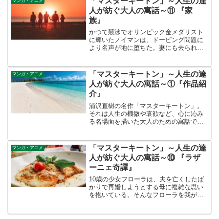
「マスターキートン」～人生の達
マンガ・アニメ
まっている。
人が紡ぐ大人の寓話～⑪ 『家
族』
かつて競泳でオリンピック金メダリスト
に輝いたノイマンは、ドーピング問題に
より名声が地に堕ちた。妻にも去られ、
生きる希望さえ失った。そんな中、内戦
で祖国を追われた人々との邂逅が彼を絶
望から救う。
「マスターキートン」～人生の達
マンガ・アニメ
人が紡ぐ大人の寓話～①『作品紹
介』
浦沢直樹の名作「マスターキートン」。
それは人生の機微や哀歓など、心に沁み
る名場面を描いた大人のための寓話であ
る。主人公の平賀＝キートン・太一をは
じめとする“人生の達人”たちが織り成す物
語は、きっとあなたの心に深い余韻を残
「マスターキートン」～人生の達
マンガ・アニメ
すだろう。
人が紡ぐ大人の寓話～⑩ 『ラザ
ーニェ奇譚』
10歳の少女フローラは、夫を亡くしたば
かりで再婚しようとする母に複雑な思い
を抱いている。そんなフローラを我が物
にしようと企む祖母から奪還を試みるキ
ートンは、少女の悲しみを徐々に癒して
いった。