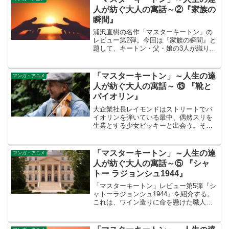
人が紡ぐ大人の寓話～②『家族の
瞬間』
浦沢直樹の名作「マスターキートン」の
レビュー第2弾。今回は『家族の瞬間』と
題して、キートン・父・娘の3人が織り成
す家族の物語を紹介する。娘の優しさも
だが、とりわけ父・太平の味わい深い
「人生の達人」ならではの箴言が胸を打
「マスターキートン」～人生の達
マンガ・アニメ
つ。
人が紡ぐ大人の寓話～ ⑬ 『靴と
バイオリン』
大企業社長レイモンドはストリートでバ
イオリンを弾いている最中、偶然スリを
生業とする少女ビッキーと出会う。その
邂逅はレイモンドに終生忘れ得ぬ幸福な
ひとときを、少女には人を信頼する心を
もたらした。
「マスターキートン」～人生の達
マンガ・アニメ
人が紡ぐ大人の寓話～⑤ 『シャ
トー ラジョンシュ1944』
「マスターキートン」レビュー第5弾『シ
ャトーラジョンシュ1944』を紹介する。
これは、ワイン造りに命を懸けた職人の
物語である。シャトーの館主と使用人の
固い絆、そして職人としての誇り。この
珠玉の名作には、人生で大切なことが詰