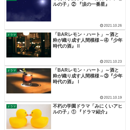
ルの子」② 『涙の一番星』
2021.10.26
「BARレモン・ハート」～酒と
ドラマ
粋が織り成す人間模様～④『少年
時代の酒』Ⅱ
2021.10.23
「BARレモン・ハート」～酒と
ドラマ
粋が織り成す人間模様～③『少年
時代の酒』Ⅰ
2021.10.19
不朽の学園ドラマ「みにくいアヒ
ドラマ
ルの子」① 『ドラマ紹介』