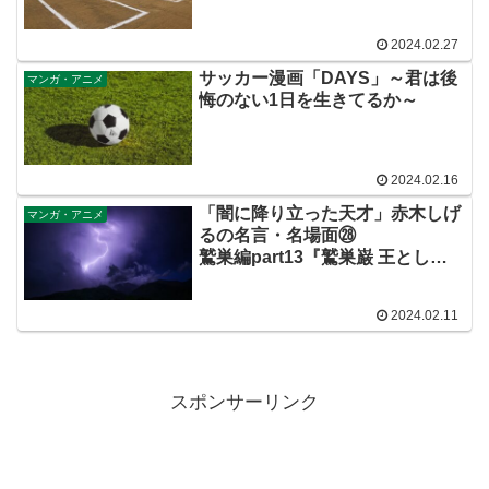
2024.02.27
サッカー漫画「DAYS」～君は後
マンガ・アニメ
悔のない1日を生きてるか～
2024.02.16
「闇に降り立った天才」赤木しげ
マンガ・アニメ
るの名言・名場面㉘
鷲巣編part13『鷲巣巌 王として
の誇り』
2024.02.11
スポンサーリンク