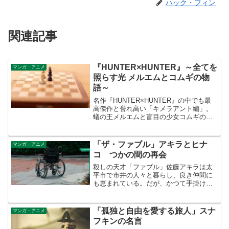
ハック・フィン
関連記事
『HUNTER×HUNTER』～全てを
マンガ・アニメ
照らす光 メルエムとコムギの物
語～
名作『HUNTER×HUNTER』の中でも最
高傑作と誉れ高い「キメラアント編」。
蟻の王メルエムと盲目の少女コムギの永
遠の愛が描かれます。軍儀を打つふたり
の最期は我々に深い余韻を残すのでし
た。
「ザ・ファブル」アキラとヒナ
マンガ・アニメ
コ つかの間の再会
殺しの天才「ファブル」佐藤アキラは太
平市で市井の人々と暮らし、良き仲間に
も恵まれている。だが、かつて手掛けた
事件の因縁が迫り来る。被害者ヒナコと
アキラの束の間の再会、そして別れが胸
を打つ。
「孤独と自由を愛する旅人」スナ
マンガ・アニメ
フキンの名言