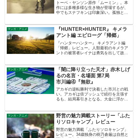
トーベ・ヤンソン原作「ムーミン」。本
作には多種多様な生き物が登場するが、
中でもスナフキンは印象深い。孤独と自
由を愛し世界中を旅するスナフキンは、
ムーミンの良き友として数々の名言・至
言を残した。
『HUNTER×HUNTER』 キメラ
マンガ・アニメ
アント編 エピローグ「帰郷」
『ハンターハンター』 キメラアント編
「帰郷」レビュー。人類最初のキメラア
ントの被害者レイナは勇気を出して故郷
へ戻ります。人ならぬ姿になった彼女を
見た瞬間、娘と分かる母の深き愛に涙腺
が緩みます。
「闇に降り立った天才」赤木しげ
マンガ・アニメ
るの名言・名場面 第7局
市川編④『無欲』
アカギの逆転勝利で決着した市川との戦
い。アカギは倍プッシュで続行を主張す
るも、結局幕引きとなる。大金に浮かれ
る南郷達をよそに、子どもが興味のない
玩具を見るような目をする赤木しげるが
印象に残る。
野営の魅力満載ストーリー「ふた
マンガ・アニメ
りソロキャンプ」レビュー
野営の魅力満載「ふたりソロキャンプ」
レビュー。34歳独身の樹乃倉厳は自然と