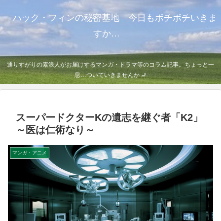
ハック・フィンの秘密基地 今日もボチボチいきま
すか…
通りすがりの素浪人がお届けするマンガ・ドラマ等のコラム記事。ちょっと一
息…ついていきませんか 🚬
スーパードクターKの遺志を継ぐ者「K2」
～医は仁術なり～
マンガ・アニメ