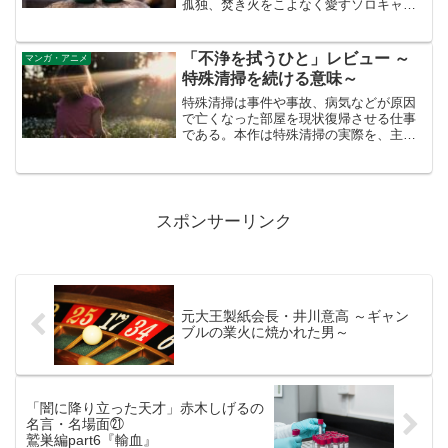
孤独、焚き火をこよなく愛すソロキャン
パー。ところが、ある時キャンプ初心者
の草野雫と出会い、弟子入りを許すはめ
に…。
「不浄を拭うひと」レビュー ～
マンガ・アニメ
特殊清掃を続ける意味～
特殊清掃は事件や事故、病気などが原因
で亡くなった部屋を現状復帰させる仕事
である。本作は特殊清掃の実際を、主人
公を通して描かれる。過酷な業務に心折
れかかる中、ある依頼人との出会いが転
機となる。彼が見出した特殊清掃を続け
る意味とは…。
スポンサーリンク
元大王製紙会長・井川意高 ～ギャン
ブルの業火に焼かれた男～
「闇に降り立った天才」赤木しげるの
名言・名場面㉑
鷲巣編part6『輸血』